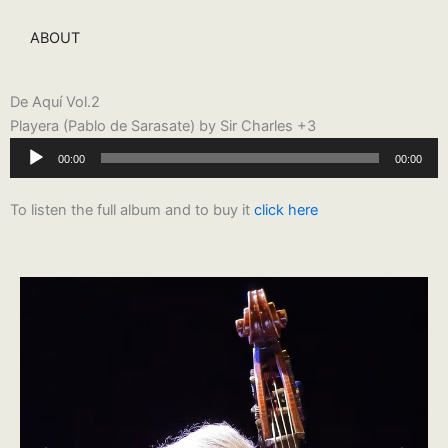
ABOUT
De Aquí Vol.2
Playera (Pablo de Sarasate) by Sir Charles +3
Reproductor
00:00
00:00
de
audio
To listen the full album and to buy it
click here