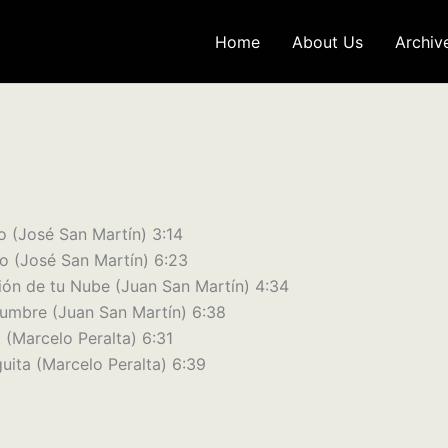
Home
About Us
Archiv
o (José San Martín) 3:14
mo (José San Martín) 6:23
ión de tu Nube (Juan San Martín) 4:34
idumbre (Juan San Martín) 6:38
a (Marcelo Peralta) 6:31
uita (Marcelo Peralta) 6:39