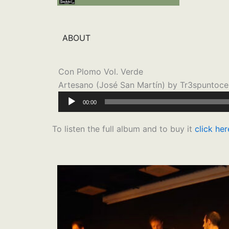
ABOUT
Con Plomo Vol. Verde
Artesano (José San Martín) by Tr3spuntoce
Reproductor
00:00
de
audio
To listen the full album and to buy it
click her